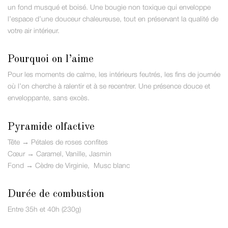
un fond musqué et boisé. Une bougie non toxique qui enveloppe
l’espace d’une douceur chaleureuse, tout en préservant la qualité de
votre air intérieur.
Pourquoi on l’aime
Pour les moments de calme, les intérieurs feutrés, les fins de journée
où l’on cherche à ralentir et à se recentrer. Une présence douce et
enveloppante, sans excès.
Pyramide olfactive
Tête → Pétales de roses confites
Cœur → Caramel, Vanille, Jasmin
Fond → Cèdre de Virginie, Musc blanc
Durée de combustion
Entre 35h et 40h (230g)