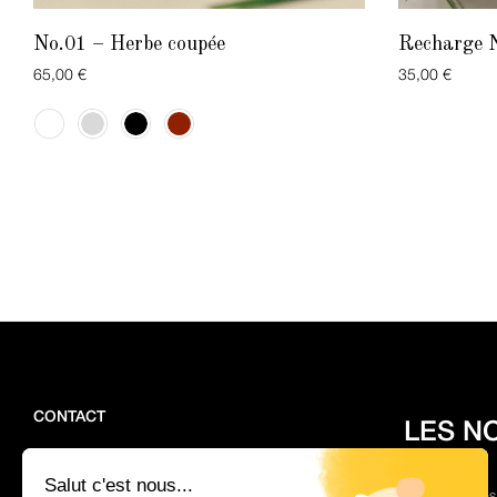
No.01 – Herbe coupée
Recharge N
65,00
€
35,00
€
CONTACT
LES N
Des